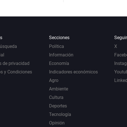
s
Secciones
Segui
Búsqueda
Política
X
al
Información
Faceb
s de privacidad
Economía
Insta
s y Condiciones
Indicadores económicos
Youtu
Agro
Linke
Ambiente
Cultura
Deportes
Tecnología
Opinión