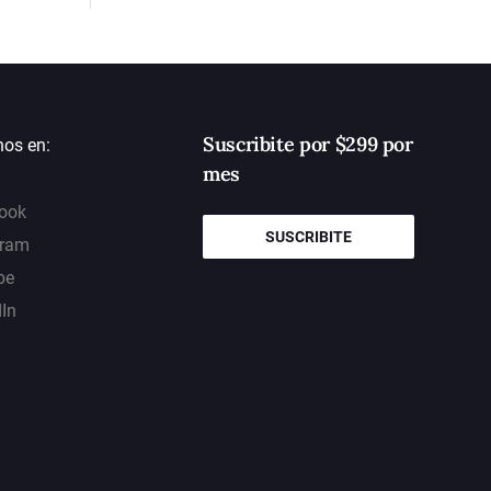
Suscribite por $299 por
nos en:
mes
ook
SUSCRIBITE
gram
be
dIn