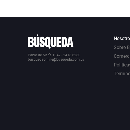
Nosotro
Sobre 
Pablo de María 1042 - 2418 8280
Comerci
busquedaonline@busqueda.com.uy
Política
Término