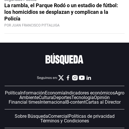
La rambla, el Parque Rodó o un estadio de fútbol:
los homicidios se desplazan y complican a la
Policía
POR JUAN FRANCISCO PITTALUGA
Seguinos en:
Política
Información
Economía
Indicadores económicos
Agro
Ambiente
Cultura
Deportes
Tecnología
Opinión
Financial times
Internacional
B-content
Cartas al Director
Sobre Búsqueda
Comercial
Políticas de privacidad
Términos y Condiciones