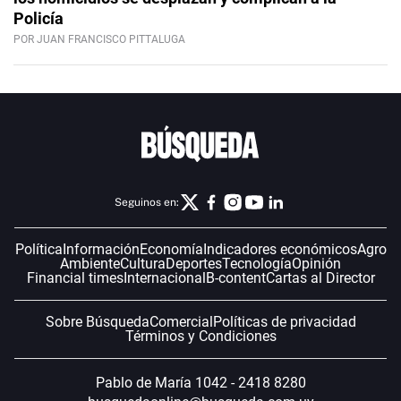
Policía
POR JUAN FRANCISCO PITTALUGA
Seguinos en:
Política
Información
Economía
Indicadores económicos
Agro
Ambiente
Cultura
Deportes
Tecnología
Opinión
Financial times
Internacional
B-content
Cartas al Director
Sobre Búsqueda
Comercial
Políticas de privacidad
Términos y Condiciones
Pablo de María 1042 - 2418 8280