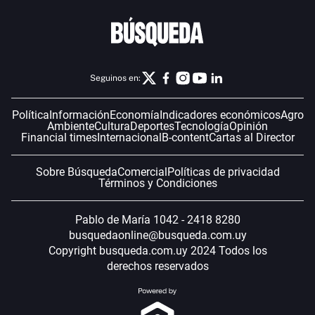
Seguinos en:
Política
Información
Economía
Indicadores económicos
Agro
Ambiente
Cultura
Deportes
Tecnología
Opinión
Financial times
Internacional
B-content
Cartas al Director
Sobre Búsqueda
Comercial
Políticas de privacidad
Términos y Condiciones
Pablo de María 1042 - 2418 8280
busquedaonline@busqueda.com.uy
Copyright busqueda.com.uy 2024 Todos los
derechos reservados