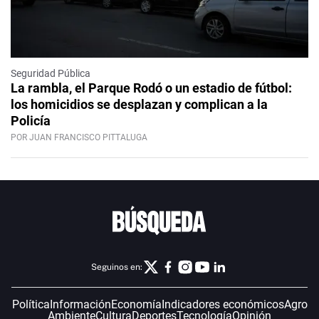
Seguridad Pública
La rambla, el Parque Rodó o un estadio de fútbol:
los homicidios se desplazan y complican a la
Policía
POR JUAN FRANCISCO PITTALUGA
Seguinos en:
Política
Información
Economía
Indicadores económicos
Agro
Ambiente
Cultura
Deportes
Tecnología
Opinión