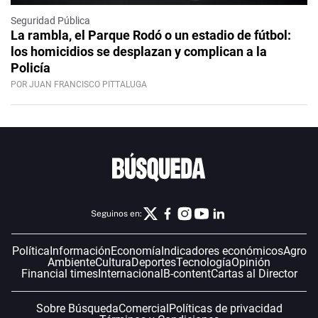
Seguridad Pública
La rambla, el Parque Rodó o un estadio de fútbol:
los homicidios se desplazan y complican a la
Policía
POR JUAN FRANCISCO PITTALUGA
Seguinos en:
Política
Información
Economía
Indicadores económicos
Agro
Ambiente
Cultura
Deportes
Tecnología
Opinión
Financial times
Internacional
B-content
Cartas al Director
Sobre Búsqueda
Comercial
Políticas de privacidad