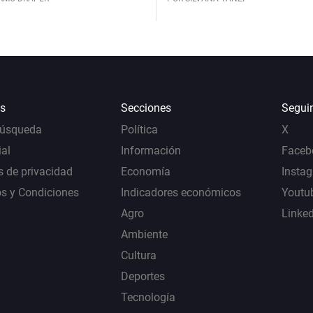
s
Secciones
Segui
Búsqueda
Política
X
al
Información
Faceb
s de privacidad
Economía
Insta
s y Condiciones
Indicadores económicos
Youtu
Agro
Linke
Ambiente
Cultura
Deportes
Tecnología