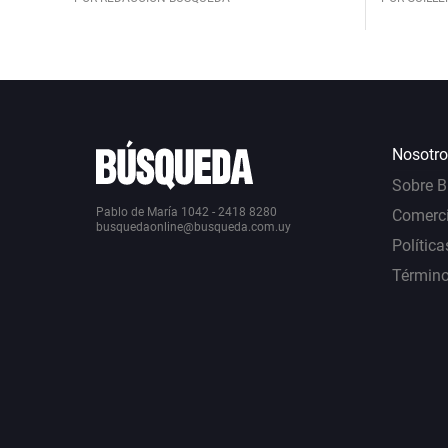
Nosotro
Sobre 
Pablo de María 1042 - 2418 8280
Comerci
busquedaonline@busqueda.com.uy
Política
Término