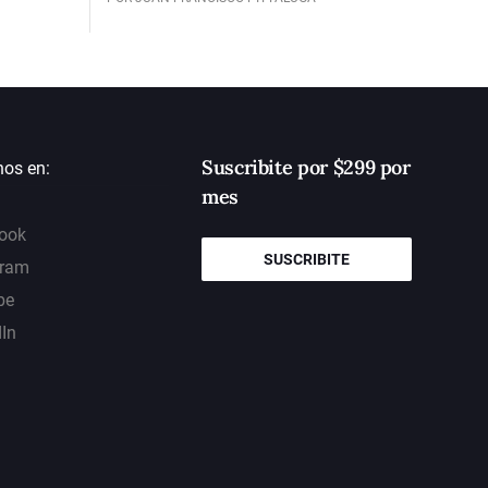
Suscribite por $299 por
nos en:
mes
ook
SUSCRIBITE
gram
be
dIn