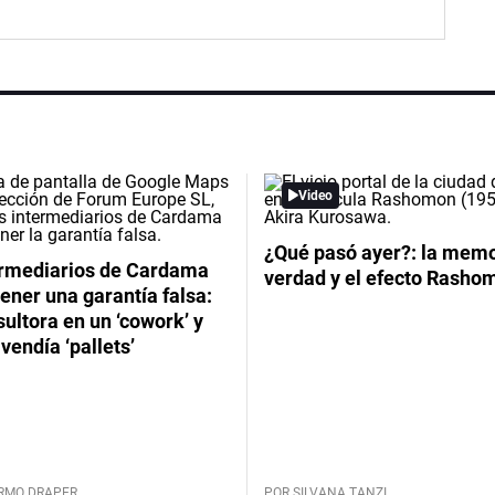
Video
¿Qué pasó ayer?: la memor
ermediarios de Cardama
verdad y el efecto Rasho
ener una garantía falsa:
ultora en un ‘cowork’ y
vendía ‘pallets’
ERMO DRAPER
POR SILVANA TANZI