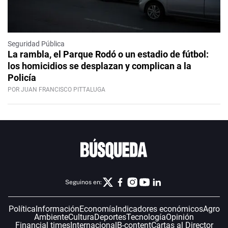
Seguridad Pública
La rambla, el Parque Rodó o un estadio de fútbol:
los homicidios se desplazan y complican a la
Policía
POR JUAN FRANCISCO PITTALUGA
Seguinos en:
Política
Información
Economía
Indicadores económicos
Agro
Ambiente
Cultura
Deportes
Tecnología
Opinión
Financial times
Internacional
B-content
Cartas al Director