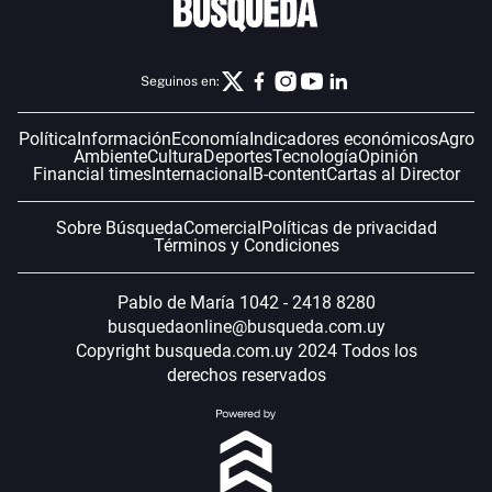
Seguinos en:
Política
Información
Economía
Indicadores económicos
Agro
Ambiente
Cultura
Deportes
Tecnología
Opinión
Financial times
Internacional
B-content
Cartas al Director
Sobre Búsqueda
Comercial
Políticas de privacidad
Términos y Condiciones
Pablo de María 1042 - 2418 8280
busquedaonline@busqueda.com.uy
Copyright busqueda.com.uy 2024 Todos los
derechos reservados