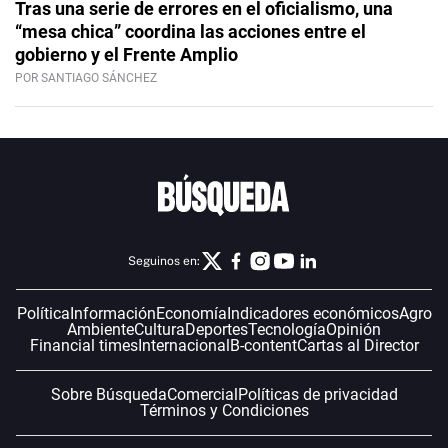
Tras una serie de errores en el oficialismo, una
“mesa chica” coordina las acciones entre el
gobierno y el Frente Amplio
POR SANTIAGO SÁNCHEZ
Seguinos en:
Política
Información
Economía
Indicadores económicos
Agro
Ambiente
Cultura
Deportes
Tecnología
Opinión
Financial times
Internacional
B-content
Cartas al Director
Sobre Búsqueda
Comercial
Políticas de privacidad
Términos y Condiciones