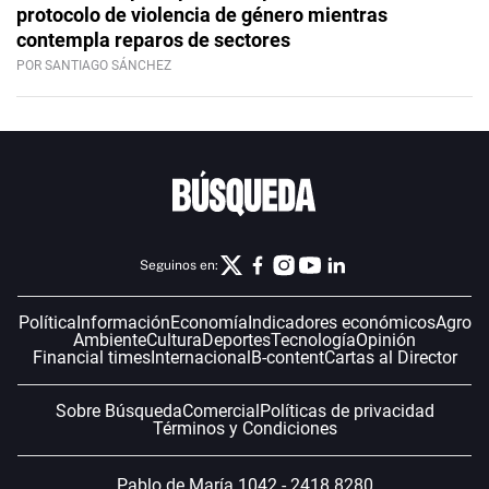
protocolo de violencia de género mientras
contempla reparos de sectores
POR SANTIAGO SÁNCHEZ
Seguinos en:
Política
Información
Economía
Indicadores económicos
Agro
Ambiente
Cultura
Deportes
Tecnología
Opinión
Financial times
Internacional
B-content
Cartas al Director
Sobre Búsqueda
Comercial
Políticas de privacidad
Términos y Condiciones
Pablo de María 1042 - 2418 8280