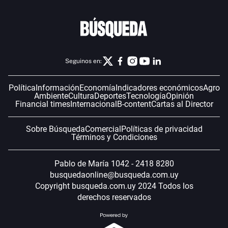
Seguinos en:
Política
Información
Economía
Indicadores económicos
Agro
Ambiente
Cultura
Deportes
Tecnología
Opinión
Financial times
Internacional
B-content
Cartas al Director
Sobre Búsqueda
Comercial
Políticas de privacidad
Términos y Condiciones
Pablo de María 1042 - 2418 8280
busquedaonline@busqueda.com.uy
Copyright busqueda.com.uy 2024 Todos los
derechos reservados