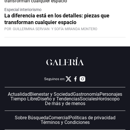
Especial interiorismo
La diferencia está en los detalles: piezas que
transforman cualquier espacio
POR
GUILLERMINA SERVIAN
Y SOFÍA MIRANDA MONTERO
Seguinos en:
Actualidad
Bienestar y Sociedad
Gastronomía
Personajes
Tiempo Libre
Diseño y Tendencias
Sociales
Horóscopo
De más y de menos
Sobre Búsqueda
Comercial
Políticas de privacidad
Términos y Condiciones