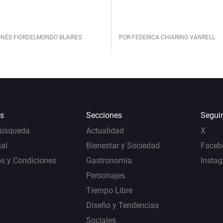
INÉS FIORDELMONDO BLAIRES
POR FEDERICA CHIARINO VANRELL
s
Secciones
Segui
Búsqueda
Actualidad
X
al
Bienestar y Sociedad
Faceb
s y Condiciones
Gastronomía
Insta
Personajes
Tiempo Libre
Diseño y Tendencias
Sociales