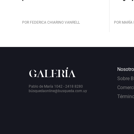
POR FEDERICA CHIARINO VANRELL
POR MARÍA 
Nosotro
Sobre 
Pablo de María 1042 - 2418 8280
Comerci
bú
squedaonline@busqueda.com.uy
Término