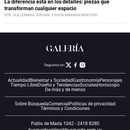
La diferencia está en los detalles: piezas que
transforman cualquier espacio
POR
GUILLERMINA SERVIAN
Y SOFÍA MIRANDA MONTERO
Seguinos en:
Actualidad
Bienestar y Sociedad
Gastronomía
Personajes
Tiempo Libre
Diseño y Tendencias
Sociales
Horóscopo
De más y de menos
Sobre Búsqueda
Comercial
Políticas de privacidad
Términos y Condiciones
Pablo de María 1042 - 2418 8280
busquedaonline@busqueda.com.uy