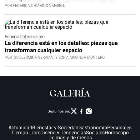
POR FEDERICA CHIARINO VANRELL
Especial interiorismo
La diferencia está en los detalles: piezas que
transforman cualquier espacio
POR
GUILLERMINA SERVIAN
Y SOFÍA MIRANDA MONTERO
Seguinos en:
Actualidad
Bienestar y Sociedad
Gastronomía
Personajes
Tiempo Libre
Diseño y Tendencias
Sociales
Horóscopo
De más y de menos