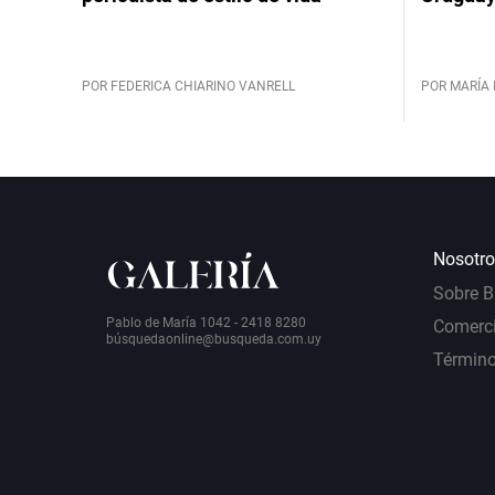
POR FEDERICA CHIARINO VANRELL
POR MARÍA 
Nosotro
Sobre 
Pablo de María 1042 - 2418 8280
Comerci
bú
squedaonline@busqueda.com.uy
Término