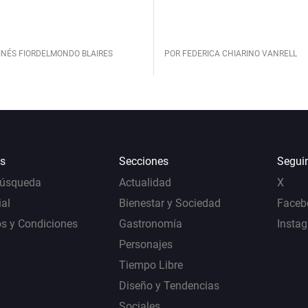
INÉS FIORDELMONDO BLAIRES
POR FEDERICA CHIARINO VANRELL
s
Secciones
Segui
Búsqueda
Actualidad
X
al
Bienestar y Sociedad
Faceb
s y Condiciones
Gastronomía
Insta
Personajes
Tiempo Libre
Diseño y Tendencias
Sociales