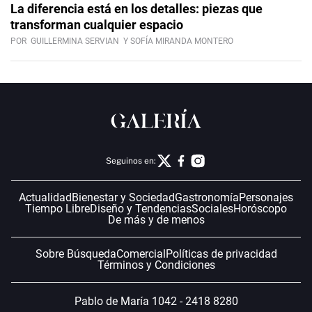
La diferencia está en los detalles: piezas que
transforman cualquier espacio
POR
GUILLERMINA SERVIAN
Y SOFÍA MIRANDA MONTERO
Seguinos en:
Actualidad
Bienestar y Sociedad
Gastronomía
Personajes
Tiempo Libre
Diseño y Tendencias
Sociales
Horóscopo
De más y de menos
Sobre Búsqueda
Comercial
Políticas de privacidad
Términos y Condiciones
Pablo de María 1042 - 2418 8280