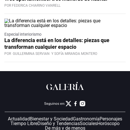
POR FEDERICA CHIARINO VANRELL
Especial interiorismo
La diferencia está en los detalles: piezas que
transforman cualquier espacio
POR
GUILLERMINA SERVIAN
Y SOFÍA MIRANDA MONTERO
Seguinos en:
Actualidad
Bienestar y Sociedad
Gastronomía
Personajes
Tiempo Libre
Diseño y Tendencias
Sociales
Horóscopo
De más y de menos