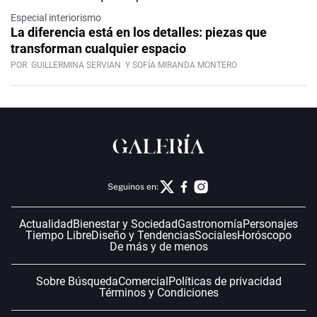
Especial interiorismo
La diferencia está en los detalles: piezas que
transforman cualquier espacio
POR
GUILLERMINA SERVIAN
Y SOFÍA MIRANDA MONTERO
Seguinos en:
Actualidad
Bienestar y Sociedad
Gastronomía
Personajes
Tiempo Libre
Diseño y Tendencias
Sociales
Horóscopo
De más y de menos
Sobre Búsqueda
Comercial
Políticas de privacidad
Términos y Condiciones