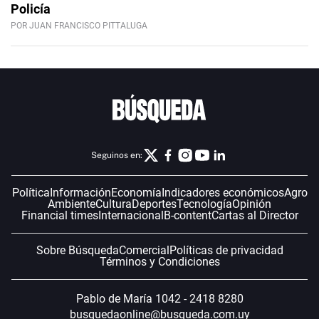
Policía
POR JUAN FRANCISCO PITTALUGA
Seguinos en:
Política
Información
Economía
Indicadores económicos
Agro
Ambiente
Cultura
Deportes
Tecnología
Opinión
Financial times
Internacional
B-content
Cartas al Director
Sobre Búsqueda
Comercial
Políticas de privacidad
Términos y Condiciones
Pablo de María 1042 - 2418 8280
busquedaonline@busqueda.com.uy