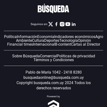
Seguinos en:
Política
Información
Economía
Indicadores económicos
Agro
Ambiente
Cultura
Deportes
Tecnología
Opinión
Financial times
Internacional
B-content
Cartas al Director
Sobre Búsqueda
Comercial
Políticas de privacidad
Términos y Condiciones
Pablo de María 1042 - 2418 8280
busquedaonline@busqueda.com.uy
Copyright busqueda.com.uy 2024 Todos los
derechos reservados