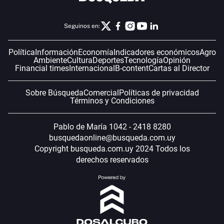
Seguinos en:
Política
Información
Economía
Indicadores económicos
Agro
Ambiente
Cultura
Deportes
Tecnología
Opinión
Financial times
Internacional
B-content
Cartas al Director
Sobre Búsqueda
Comercial
Políticas de privacidad
Términos y Condiciones
Pablo de María 1042 - 2418 8280
busquedaonline@busqueda.com.uy
Copyright busqueda.com.uy 2024 Todos los
derechos reservados