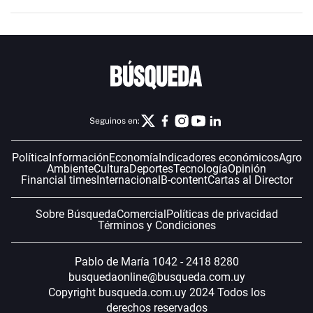
Seguinos en:
Política
Información
Economía
Indicadores económicos
Agro
Ambiente
Cultura
Deportes
Tecnología
Opinión
Financial times
Internacional
B-content
Cartas al Director
Sobre Búsqueda
Comercial
Políticas de privacidad
Términos y Condiciones
Pablo de María 1042 - 2418 8280
busquedaonline@busqueda.com.uy
Copyright busqueda.com.uy 2024 Todos los
derechos reservados