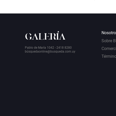
Nosotro
Sobre 
Pablo de María 1042 - 2418 8280
Comerci
bú
squedaonline@busqueda.com.uy
Término