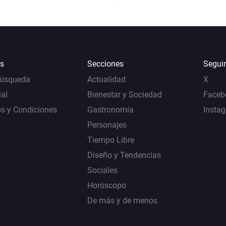
s
Secciones
Segui
Búsqueda
Actualidad
X
al
Bienestar y Sociedad
Faceb
s y Condiciones
Gastronomía
Insta
Personajes
Tiempo Libre
Diseño y Tendencias
Sociales
Horóscopo
De más y de menos