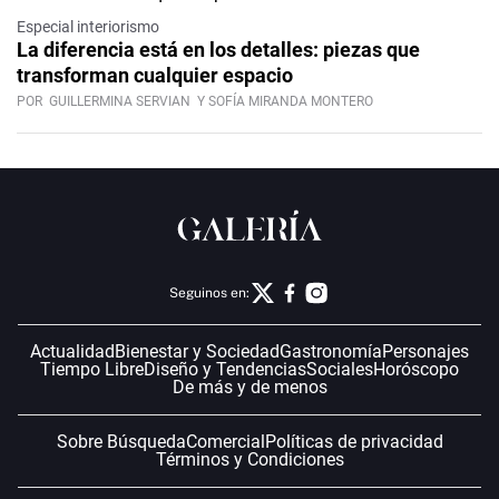
Especial interiorismo
La diferencia está en los detalles: piezas que
transforman cualquier espacio
POR
GUILLERMINA SERVIAN
Y SOFÍA MIRANDA MONTERO
Seguinos en:
Actualidad
Bienestar y Sociedad
Gastronomía
Personajes
Tiempo Libre
Diseño y Tendencias
Sociales
Horóscopo
De más y de menos
Sobre Búsqueda
Comercial
Políticas de privacidad
Términos y Condiciones