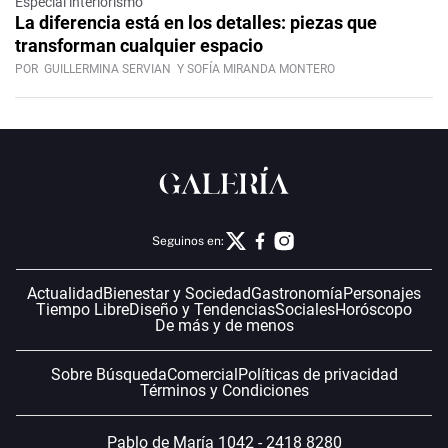
Especial interiorismo
La diferencia está en los detalles: piezas que
transforman cualquier espacio
POR
GUILLERMINA SERVIAN
Y SOFÍA MIRANDA MONTERO
Seguinos en:
Actualidad
Bienestar y Sociedad
Gastronomía
Personajes
Tiempo Libre
Diseño y Tendencias
Sociales
Horóscopo
De más y de menos
Sobre Búsqueda
Comercial
Políticas de privacidad
Términos y Condiciones
Pablo de María 1042 - 2418 8280