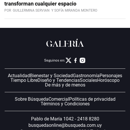
transforman cualquier espacio
POR
GUILLERMINA SERVIAN
Y SOFÍA MIRANDA MONTERO
Seguinos en:
Actualidad
Bienestar y Sociedad
Gastronomía
Personajes
Tiempo Libre
Diseño y Tendencias
Sociales
Horóscopo
De más y de menos
Sobre Búsqueda
Comercial
Políticas de privacidad
Términos y Condiciones
Pablo de María 1042 - 2418 8280
busquedaonline@busqueda.com.uy