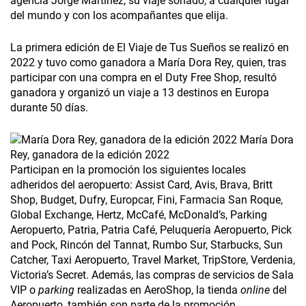
agencia Jorge Martínez, su viaje soñado, a cualquier lugar
del mundo y con los acompañantes que elija.
La primera edición de El Viaje de Tus Sueños se realizó en
2022 y tuvo como ganadora a María Dora Rey, quien, tras
participar con una compra en el Duty Free Shop, resultó
ganadora y organizó un viaje a 13 destinos en Europa
durante 50 días.
María Dora
Rey, ganadora de la edición 2022
Participan en la promoción los siguientes locales
adheridos del aeropuerto: Assist Card, Avis, Brava, Britt
Shop, Budget, Dufry, Europcar, Fini, Farmacia San Roque,
Global Exchange, Hertz, McCafé, McDonald’s, Parking
Aeropuerto, Patria, Patria Café, Peluquería Aeropuerto, Pick
and Pock, Rincón del Tannat, Rumbo Sur, Starbucks, Sun
Catcher, Taxi Aeropuerto, Travel Market, TripStore, Verdenia,
Victoria’s Secret. Además, las compras de servicios de Sala
VIP o
parking
realizadas en AeroShop, la tienda
online
del
Aeropuerto, también son parte de la promoción.