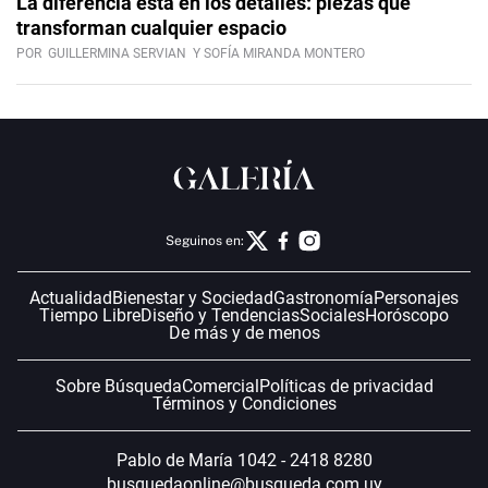
La diferencia está en los detalles: piezas que
transforman cualquier espacio
POR
GUILLERMINA SERVIAN
Y SOFÍA MIRANDA MONTERO
Seguinos en:
Actualidad
Bienestar y Sociedad
Gastronomía
Personajes
Tiempo Libre
Diseño y Tendencias
Sociales
Horóscopo
De más y de menos
Sobre Búsqueda
Comercial
Políticas de privacidad
Términos y Condiciones
Pablo de María 1042 - 2418 8280
busquedaonline@busqueda.com.uy