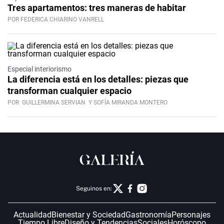
Tres apartamentos: tres maneras de habitar
POR FEDERICA CHIARINO VANRELL
Especial interiorismo
La diferencia está en los detalles: piezas que
transforman cualquier espacio
POR
GUILLERMINA SERVIAN
Y SOFÍA MIRANDA MONTERO
Seguinos en:
Actualidad
Bienestar y Sociedad
Gastronomía
Personajes
Tiempo Libre
Diseño y Tendencias
Sociales
Horóscopo