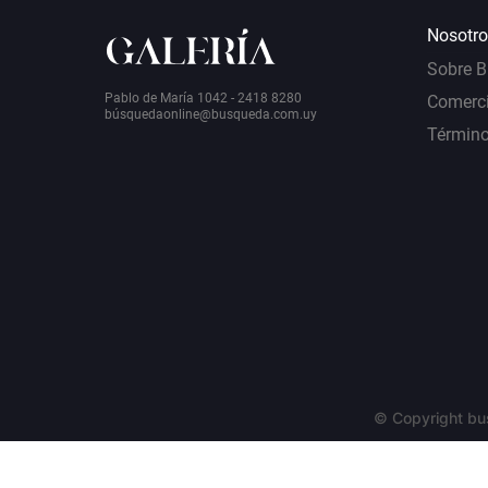
Nosotro
Sobre 
Pablo de María 1042 - 2418 8280
Comerci
bú
squedaonline@busqueda.com.uy
Término
© Copyright bu