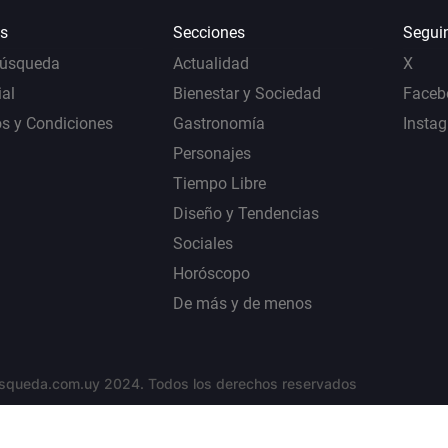
s
Secciones
Segui
Búsqueda
Actualidad
X
al
Bienestar y Sociedad
Faceb
s y Condiciones
Gastronomía
Insta
Personajes
Tiempo Libre
Diseño y Tendencias
Sociales
Horóscopo
De más y de menos
squeda.com.uy 2024. Todos los derechos reservados