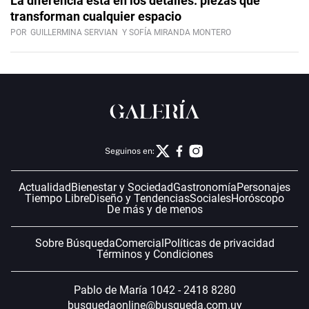
La diferencia está en los detalles: piezas que
transforman cualquier espacio
POR
GUILLERMINA SERVIAN
Y SOFÍA MIRANDA MONTERO
Seguinos en:
Actualidad
Bienestar y Sociedad
Gastronomía
Personajes
Tiempo Libre
Diseño y Tendencias
Sociales
Horóscopo
De más y de menos
Sobre Búsqueda
Comercial
Políticas de privacidad
Términos y Condiciones
Pablo de María 1042 - 2418 8280
busquedaonline@busqueda.com.uy