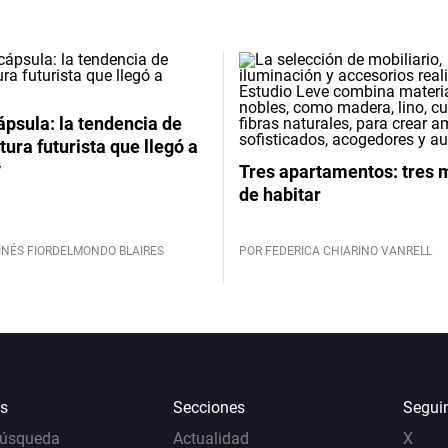
psula: la tendencia de
tura futurista que llegó a
y
Tres apartamentos: tres
de habitar
INÉS FIORDELMONDO BLAIRES
POR FEDERICA CHIARINO VANRELL
s
Secciones
Segui
Búsqueda
Actualidad
X