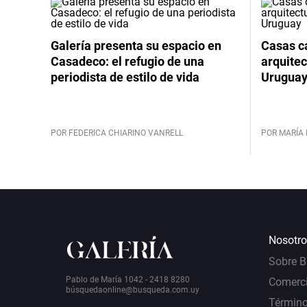
Galería presenta su espacio en
Casas cá
Casadeco: el refugio de una
arquitec
periodista de estilo de vida
Urugua
POR FEDERICA CHIARINO VANRELL
POR MARÍA 
Nosotro
Sobre 
Pablo de María 1042 - 2418 8280
Comerci
bú
squedaonline@busqueda.com.uy
Término