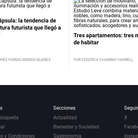
psula: la tendencia de
tura futurista que llegó a
y
Tres apartamentos: tres
de habitar
INÉS FIORDELMONDO BLAIRES
POR FEDERICA CHIARINO VANRELL
s
Secciones
Segui
Búsqueda
Actualidad
X
al
Bienestar y Sociedad
Faceb
s y Condiciones
Gastronomía
Insta