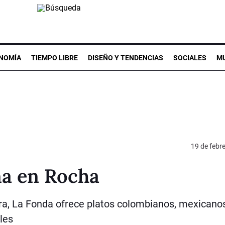
NOMÍA
TIEMPO LIBRE
DISEÑO Y TENDENCIAS
SOCIALES
MU
19 de febr
na en Rocha
era, La Fonda ofrece platos colombianos, mexicano
les