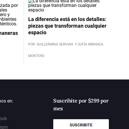
La diferencia está en los detalles:
piezas que transforman cualquier
espacio
 maneras
POR
GUILLERMINA SERVIAN
Y SOFÍA MIRANDA
MONTERO
Suscribite por $299 por
nos en:
mes
ook
SUSCRIBITE
gram