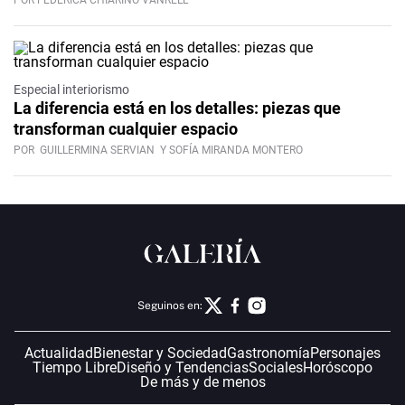
POR FEDERICA CHIARINO VANRELL
Especial interiorismo
La diferencia está en los detalles: piezas que
transforman cualquier espacio
POR
GUILLERMINA SERVIAN
Y SOFÍA MIRANDA MONTERO
Seguinos en:
Actualidad
Bienestar y Sociedad
Gastronomía
Personajes
Tiempo Libre
Diseño y Tendencias
Sociales
Horóscopo
De más y de menos