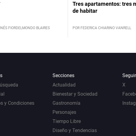
y
Tres apartamentos: tres
de habitar
INÉS FIORDELMONDO BLAIRES
POR FEDERICA CHIARINO VANRELL
s
Secciones
Segui
Búsqueda
Actualidad
X
al
Bienestar y Sociedad
Faceb
s y Condiciones
Gastronomía
Insta
Personajes
Tiempo Libre
Diseño y Tendencias