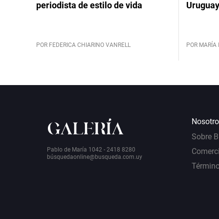
periodista de estilo de vida
Urugua
POR FEDERICA CHIARINO VANRELL
POR MARÍA 
Nosotro
Sobre 
Pablo de María 1042 - 2418 8280
Comerci
bú
squedaonline@busqueda.com.uy
Término