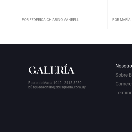
POR FEDERICA CHIARINO VANRELL
POR MARÍA 
Nosotro
Sobre 
Pablo de María 1042 - 2418 8280
Comerci
bú
squedaonline@busqueda.com.uy
Término