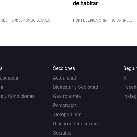
de habitar
INÉS FIORDELMONDO BLAIRES
POR FEDERICA CHIARINO VANRELL
s
Secciones
Segui
Búsqueda
Actualidad
X
al
Bienestar y Sociedad
Faceb
s y Condiciones
Gastronomía
Insta
Personajes
Tiempo Libre
Diseño y Tendencias
Sociales