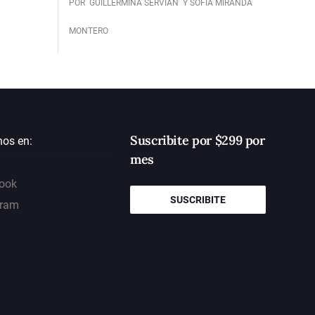
POR
GUILLERMINA SERVIAN
Y SOFÍA MIRANDA
MONTERO
Suscribite por $299 por
nos en:
mes
ook
SUSCRIBITE
gram