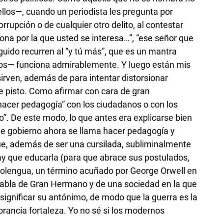
llos—, cuando un periodista les pregunta por
rrupción o de cualquier otro delito, al contestar
sona por la que usted se interesa…”, “ese señor que
uido recurren al “y tú más”, que es un mantra
los— funciona admirablemente. Y luego están mis
sirven, además de para intentar distorsionar
e pisto. Como afirmar con cara de gran
hacer pedagogía” con los ciudadanos o con los
o”. De este modo, lo que antes era explicarse bien
e gobierno ahora se llama hacer pedagogía y
ue, además de ser una cursilada, subliminalmente
hay que educarla (para que abrace sus postulados,
eolengua, un término acuñado por George Orwell en
habla de Gran Hermano y de una sociedad en la que
 significar su antónimo, de modo que la guerra es la
gnorancia fortaleza. Yo no sé si los modernos