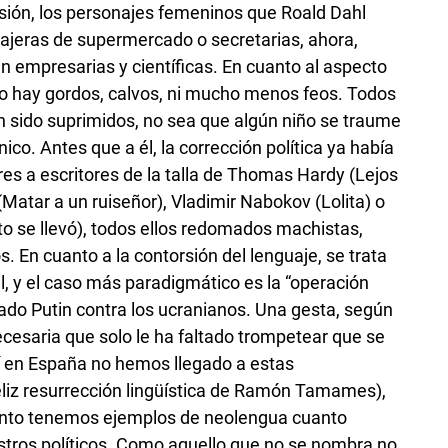
rsión, los personajes femeninos que Roald Dahl
jeras de supermercado o secretarias, ahora,
n empresarias y científicas. En cuanto al aspecto
 no hay gordos, calvos, ni mucho menos feos. Todos
 sido suprimidos, no sea que algún niño se traume
nico. Antes que a él, la corrección política ya había
res a escritores de la talla de Thomas Hardy (Lejos
Matar a un ruiseñor), ­Vladimir Nabokov (Lolita) o
to se llevó), todos ellos redomados machistas,
. En cuanto a la contorsión del lenguaje, se trata
 y el caso más paradigmático es la “operación
ado Putin contra los ucranianos. Una gesta, según
ecesaria que solo le ha faltado trompetear que se
í en España no hemos llegado a estas
liz resurrección lingüística de Ramón Tamames),
nto tenemos ejemplos de neolengua cuanto
stros políticos. Como aquello que no se nombra no