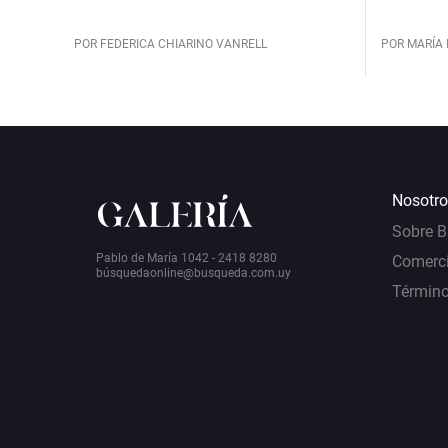
POR FEDERICA CHIARINO VANRELL
POR MARÍA 
Nosotro
Sobre 
Pablo de María 1042 - 2418 8280
Comerci
bú
squedaonline@busqueda.com.uy
Término