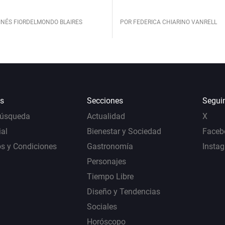
INÉS FIORDELMONDO BLAIRES
POR FEDERICA CHIARINO VANRELL
s
Secciones
Segui
Búsqueda
Actualidad
X
al
Bienestar y Sociedad
Faceb
s y Condiciones
Gastronomía
Insta
Personajes
Tiempo Libre
Diseño y Tendencias
Sociales
Horóscopo