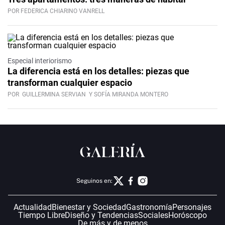
POR FEDERICA CHIARINO VANRELL
Especial interiorismo
La diferencia está en los detalles: piezas que
transforman cualquier espacio
POR
GUILLERMINA SERVIAN
Y SOFÍA MIRANDA MONTERO
Seguinos en:
Actualidad
Bienestar y Sociedad
Gastronomía
Personajes
Tiempo Libre
Diseño y Tendencias
Sociales
Horóscopo
De más y de menos