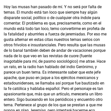
Hoy las musas han pasado de mí. Y no será por falta de
temas. El mundo está tan loco que siempre hay algún
disparate social, político o de cualquier otra índole para
comentar. El problema es que, precisamente, como en el
mundo está todo tan loco, temo convertirme en profeta de
la fatalidad y aburrirles a fuerza de jeremiadas. Por eso me
gusta alternar en estas citas nuestros temas serios con
otros frívolos e insustanciales. Pero resulta que las musas
de lo banal también deben de andar de vacaciones porque
nada de lo que veo en las revistas de cuore (fuente
inagotable para mí, de pasmo sociológico) me atrae. Hace
un rato, en la radio han hablado del indio Gerónimo­, y
parece un buen tema. Es interesante saber que este jefe
apache, que puso en jaque a los ejércitos mexicanos y
estadounidenses, se llamaba así porque fue bautizado en
la fe católica y hablaba español. Pero el personaje es tan
apasionante que, más que un artículo, merecería un libro
entero. Sigo buceando en los periódicos y encuentro otro
tema. Pertenece al grupo de los que se prestan a que me
ponga en plan Jeremías, pero intentaré hacerme eco