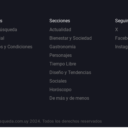
s
Secciones
Segui
Búsqueda
Actualidad
X
al
Bienestar y Sociedad
Faceb
s y Condiciones
Gastronomía
Insta
Personajes
Tiempo Libre
Diseño y Tendencias
Sociales
Horóscopo
De más y de menos
squeda.com.uy 2024. Todos los derechos reservados