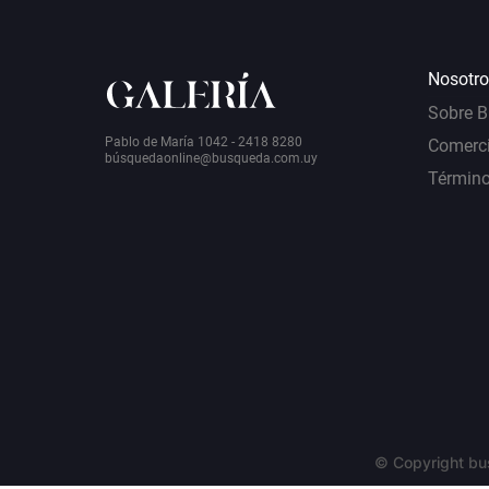
Nosotro
Sobre 
Pablo de María 1042 - 2418 8280
Comerci
bú
squedaonline@busqueda.com.uy
Término
© Copyright bu