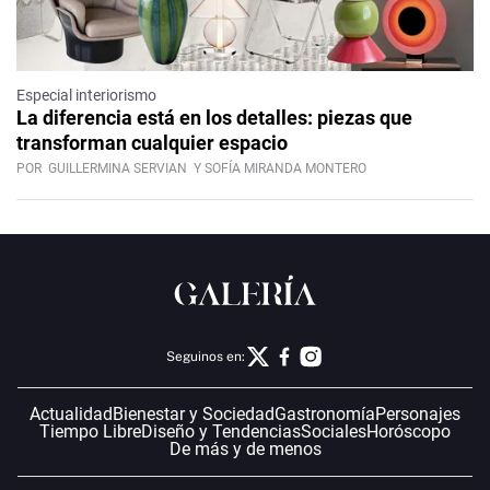
Especial interiorismo
La diferencia está en los detalles: piezas que
transforman cualquier espacio
POR
GUILLERMINA SERVIAN
Y SOFÍA MIRANDA MONTERO
Seguinos en:
Actualidad
Bienestar y Sociedad
Gastronomía
Personajes
Tiempo Libre
Diseño y Tendencias
Sociales
Horóscopo
De más y de menos