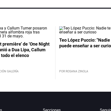
Teo López Puccio: "Nadie 
t première’ de ‘One Night
puede enseñar a ser curio
unió a Dua Lipa, Callum
 todo el elenco
CIÓN GALERÍA
POR ROSANA ZINOLA
s
Secciones
Segui