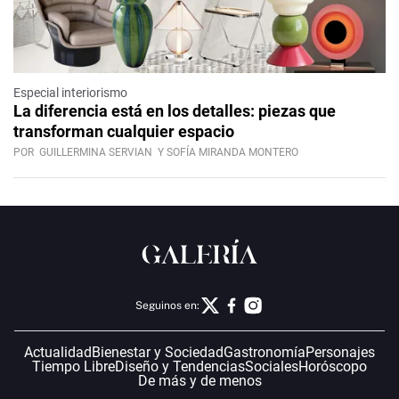
Especial interiorismo
La diferencia está en los detalles: piezas que
transforman cualquier espacio
POR
GUILLERMINA SERVIAN
Y SOFÍA MIRANDA MONTERO
Seguinos en:
Actualidad
Bienestar y Sociedad
Gastronomía
Personajes
Tiempo Libre
Diseño y Tendencias
Sociales
Horóscopo
De más y de menos