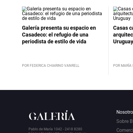
Galería presenta su espacio en
Casas cá
Casadeco: el refugio de una
arquitec
periodista de estilo de vida
Urugua
POR FEDERICA CHIARINO VANRELL
POR MARÍA 
Nosotro
Sobre 
Pablo de María 1042 - 2418 8280
Comerci