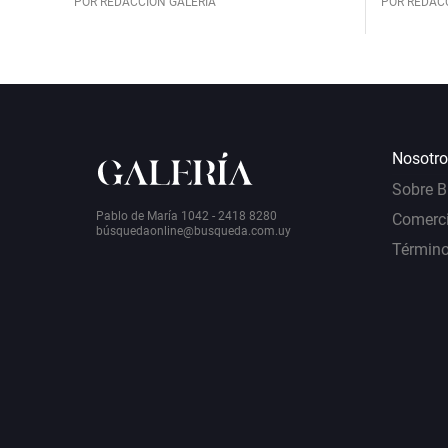
POR REDACCIÓN GALERÍA
POR REDAC
Nosotro
Sobre 
Pablo de María 1042 - 2418 8280
Comerci
bú
squedaonline@busqueda.com.uy
Término