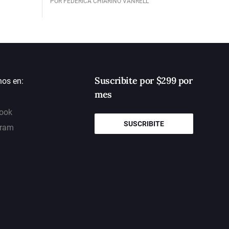
POR FEDERICA CHIARINO VANRELL
Suscribite por $299 por
nos en:
mes
ook
SUSCRIBITE
gram