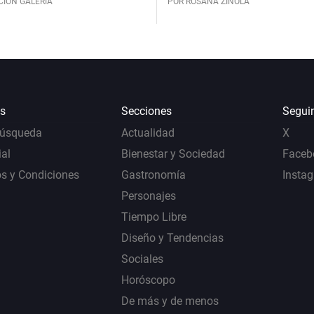
CIÓN GALERÍA
POR ROSANA ZINOLA
s
Secciones
Segui
Búsqueda
Actualidad
X
al
Bienestar y Sociedad
Faceb
s y Condiciones
Gastronomía
Insta
Personajes
Tiempo Libre
Diseño y Tendencias
Sociales
Horóscopo
De más y de menos