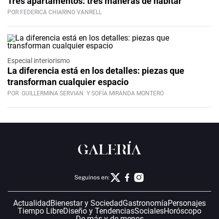
Tres apartamentos: tres maneras de habitar
POR FEDERICA CHIARINO VANRELL
Especial interiorismo
La diferencia está en los detalles: piezas que
transforman cualquier espacio
POR
GUILLERMINA SERVIAN
Y SOFÍA MIRANDA MONTERO
Seguinos en:
Actualidad
Bienestar y Sociedad
Gastronomía
Personajes
Tiempo Libre
Diseño y Tendencias
Sociales
Horóscopo
De más y de menos