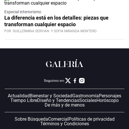
Especial interiorismo
La diferencia está en los detalles: piezas que
transforman cualquier espacio
POR
GUILLERMINA SERVIAN
Y SOFÍA MIRANDA MONTERO
Seguinos en:
Actualidad
Bienestar y Sociedad
Gastronomía
Personajes
Tiempo Libre
Diseño y Tendencias
Sociales
Horóscopo
De más y de menos
Sobre Búsqueda
Comercial
Políticas de privacidad
Términos y Condiciones