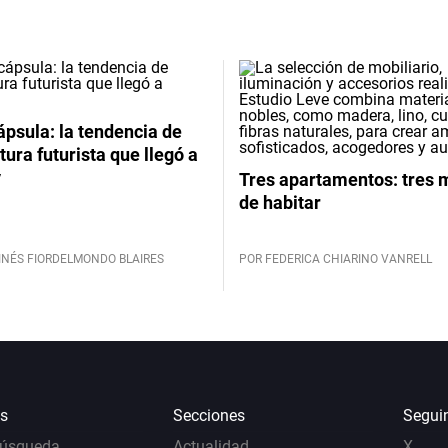
psula: la tendencia de
tura futurista que llegó a
y
Tres apartamentos: tres
de habitar
INÉS FIORDELMONDO BLAIRES
POR FEDERICA CHIARINO VANRELL
s
Secciones
Segui
Búsqueda
Actualidad
X