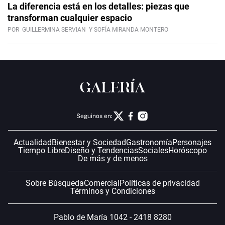
La diferencia está en los detalles: piezas que
transforman cualquier espacio
POR
GUILLERMINA SERVIAN
Y SOFÍA MIRANDA MONTERO
Seguinos en:
Actualidad
Bienestar y Sociedad
Gastronomía
Personajes
Tiempo Libre
Diseño y Tendencias
Sociales
Horóscopo
De más y de menos
Sobre Búsqueda
Comercial
Políticas de privacidad
Términos y Condiciones
Pablo de María 1042 - 2418 8280